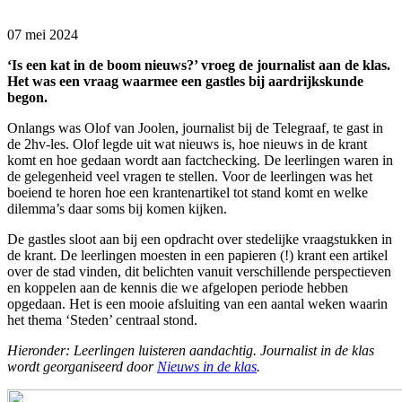
07 mei 2024
‘Is een kat in de boom nieuws?’ vroeg de journalist aan de klas.
Het was een vraag waarmee een gastles bij aardrijkskunde
begon.
Onlangs was Olof van Joolen, journalist bij de Telegraaf, te gast in
de 2hv-les. Olof legde uit wat nieuws is, hoe nieuws in de krant
komt en hoe gedaan wordt aan factchecking. De leerlingen waren in
de gelegenheid veel vragen te stellen. Voor de leerlingen was het
boeiend te horen hoe een krantenartikel tot stand komt en welke
dilemma’s daar soms bij komen kijken.
De gastles sloot aan bij een opdracht over stedelijke vraagstukken in
de krant. De leerlingen moesten in een papieren (!) krant een artikel
over de stad vinden, dit belichten vanuit verschillende perspectieven
en koppelen aan de kennis die we afgelopen periode hebben
opgedaan. Het is een mooie afsluiting van een aantal weken waarin
het thema ‘Steden’ centraal stond.
Hieronder: Leerlingen luisteren aandachtig. Journalist in de klas
wordt georganiseerd door
Nieuws in de klas
.