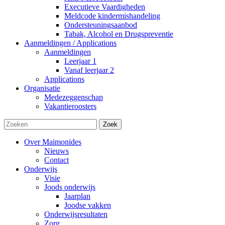
Executieve Vaardigheden
Meldcode kindermishandeling
Ondersteuningsaanbod
Tabak, Alcohol en Drugspreventie
Aanmeldingen / Applications
Aanmeldingen
Leerjaar 1
Vanaf leerjaar 2
Applications
Organisatie
Medezeggenschap
Vakantieroosters
Zoek
Over Maimonides
Nieuws
Contact
Onderwijs
Visie
Joods onderwijs
Jaarplan
Joodse vakken
Onderwijsresultaten
Zorg