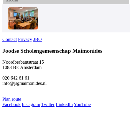
Contact
Privacy
JBO
Joodse Scholengemeenschap Maimonides
Noordbrabantstraat 15
1083 BE Amsterdam
020 642 61 61
info@jsgmaimonides.nl
Plan route
Facebook
Instagram
Twitter
LinkedIn
YouTube