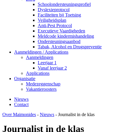
Schoolondersteuningsprofiel
Dyslexieprotocol
Faciliteiten bij Toetsing
Veiligheidsplan
Anti-Pest Protocol
Executieve Vaardigheden
Meldcode kindermishandeling
Ondersteuningsaanbod
Tabak, Alcohol en Drugspreventie
Aanmeldingen / Applications
Aanmeldingen
Leerjaar 1
Vanaf leerjaar 2
Applications
Organisatie
Medezeggenschap
Vakantieroosters
Nieuws
Contact
Over Maimonides
-
Nieuws
-
Journalist in de klas
Journalist in de klas