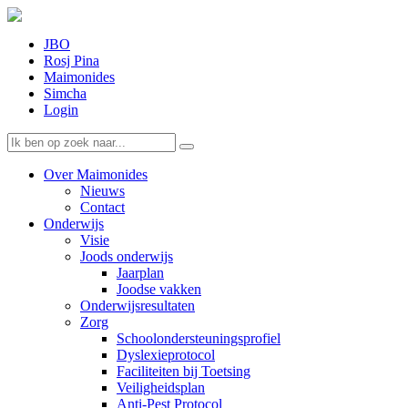
JBO
Rosj Pina
Maimonides
Simcha
Login
Over Maimonides
Nieuws
Contact
Onderwijs
Visie
Joods onderwijs
Jaarplan
Joodse vakken
Onderwijsresultaten
Zorg
Schoolondersteuningsprofiel
Dyslexieprotocol
Faciliteiten bij Toetsing
Veiligheidsplan
Anti-Pest Protocol