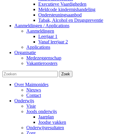
Executieve Vaardigheden
Meldcode kindermishandeling
Ondersteuningsaanbod
Tabak, Alcohol en Drugspreventie
Aanmeldingen / Applications
Aanmeldingen
Leerjaar 1
Vanaf leerjaar 2
Applications
Organisatie
Medezeggenschap
Vakantieroosters
Zoek
Over Maimonides
Nieuws
Contact
Onderwijs
Visie
Joods onderwijs
Jaarplan
Joodse vakken
Onderwijsresultaten
Zorg