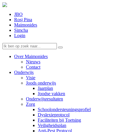
JBO
Rosj Pina
Maimonides
Simcha
Login
Over Maimonides
Nieuws
Contact
Onderwijs
Visie
Joods onderwijs
Jaarplan
Joodse vakken
Onderwijsresultaten
Zorg
Schoolondersteuningsprofiel
Dyslexieprotocol
Faciliteiten bij Toetsing
Veiligheidsplan
Anti-Pest Protocol