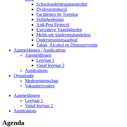
Schoolondersteuningsprofiel
Dyslexieprotocol
Faciliteiten bij Toetsing
Veiligheidsplan
Anti-Pest Protocol
Executieve Vaardigheden
Meldcode kindermishandeling
Ondersteuningsaanbod
Tabak, Alcohol en Drugspreventie
Aanmeldingen / Applications
Aanmeldingen
Leerjaar 1
Vanaf leerjaar 2
Applications
Organisatie
Medezeggenschap
Vakantieroosters
Aanmeldingen
Leerjaar 1
Vanaf leerjaar 2
Applications
Agenda