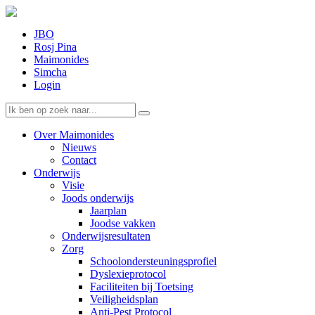
JBO
Rosj Pina
Maimonides
Simcha
Login
Over Maimonides
Nieuws
Contact
Onderwijs
Visie
Joods onderwijs
Jaarplan
Joodse vakken
Onderwijsresultaten
Zorg
Schoolondersteuningsprofiel
Dyslexieprotocol
Faciliteiten bij Toetsing
Veiligheidsplan
Anti-Pest Protocol