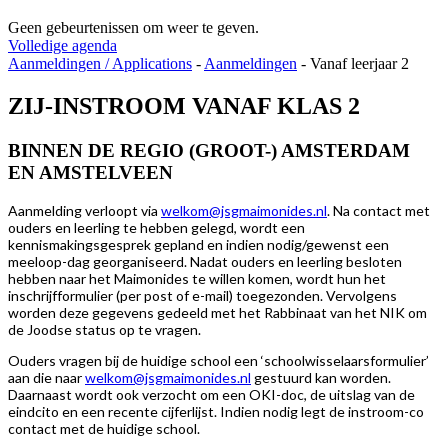
Geen gebeurtenissen om weer te geven.
Volledige agenda
Aanmeldingen / Applications
-
Aanmeldingen
-
Vanaf leerjaar 2
ZIJ-INSTROOM VANAF KLAS 2
BINNEN DE REGIO (GROOT-) AMSTERDAM
EN AMSTELVEEN
Aanmelding verloopt via
welkom@jsgmaimonides.nl
. Na contact met
ouders en leerling te hebben gelegd, wordt een
kennismakingsgesprek gepland en indien nodig/gewenst een
meeloop-dag georganiseerd. Nadat ouders en leerling besloten
hebben naar het Maimonides te willen komen, wordt hun het
inschrijfformulier (per post of e-mail) toegezonden. Vervolgens
worden deze gegevens gedeeld met het Rabbinaat van het NIK om
de Joodse status op te vragen.
Ouders vragen bij de huidige school een ‘schoolwisselaarsformulier’
aan die naar
welkom@jsgmaimonides.nl
gestuurd kan worden.
Daarnaast wordt ook verzocht om een OKI-doc, de uitslag van de
eindcito en een recente cijferlijst. Indien nodig legt de instroom-co
contact met de huidige school.