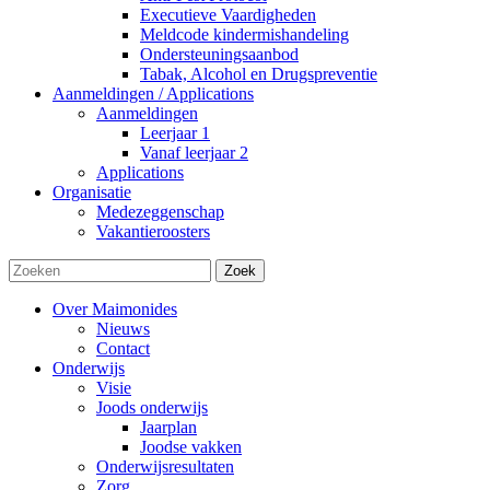
Executieve Vaardigheden
Meldcode kindermishandeling
Ondersteuningsaanbod
Tabak, Alcohol en Drugspreventie
Aanmeldingen / Applications
Aanmeldingen
Leerjaar 1
Vanaf leerjaar 2
Applications
Organisatie
Medezeggenschap
Vakantieroosters
Zoek
Over Maimonides
Nieuws
Contact
Onderwijs
Visie
Joods onderwijs
Jaarplan
Joodse vakken
Onderwijsresultaten
Zorg