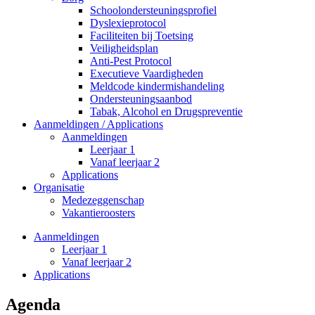
Schoolondersteuningsprofiel
Dyslexieprotocol
Faciliteiten bij Toetsing
Veiligheidsplan
Anti-Pest Protocol
Executieve Vaardigheden
Meldcode kindermishandeling
Ondersteuningsaanbod
Tabak, Alcohol en Drugspreventie
Aanmeldingen / Applications
Aanmeldingen
Leerjaar 1
Vanaf leerjaar 2
Applications
Organisatie
Medezeggenschap
Vakantieroosters
Aanmeldingen
Leerjaar 1
Vanaf leerjaar 2
Applications
Agenda