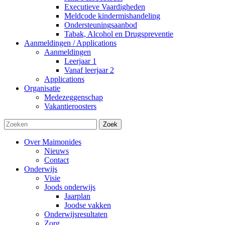
Executieve Vaardigheden
Meldcode kindermishandeling
Ondersteuningsaanbod
Tabak, Alcohol en Drugspreventie
Aanmeldingen / Applications
Aanmeldingen
Leerjaar 1
Vanaf leerjaar 2
Applications
Organisatie
Medezeggenschap
Vakantieroosters
Zoek
Over Maimonides
Nieuws
Contact
Onderwijs
Visie
Joods onderwijs
Jaarplan
Joodse vakken
Onderwijsresultaten
Zorg