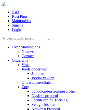
JBO
Rosj Pina
Maimonides
Simcha
Login
Over Maimonides
Nieuws
Contact
Onderwijs
Visie
Joods onderwijs
Jaarplan
Joodse vakken
Onderwijsresultaten
Zorg
Schoolondersteuningsprofiel
Dyslexieprotocol
Faciliteiten bij Toetsing
Veiligheidsplan
Anti-Pest Protocol