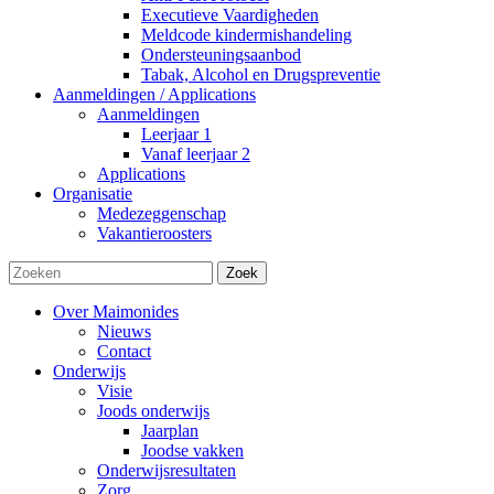
Executieve Vaardigheden
Meldcode kindermishandeling
Ondersteuningsaanbod
Tabak, Alcohol en Drugspreventie
Aanmeldingen / Applications
Aanmeldingen
Leerjaar 1
Vanaf leerjaar 2
Applications
Organisatie
Medezeggenschap
Vakantieroosters
Zoek
Over Maimonides
Nieuws
Contact
Onderwijs
Visie
Joods onderwijs
Jaarplan
Joodse vakken
Onderwijsresultaten
Zorg