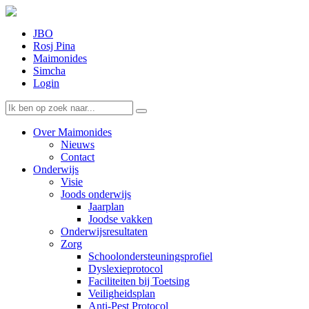
JBO
Rosj Pina
Maimonides
Simcha
Login
Over Maimonides
Nieuws
Contact
Onderwijs
Visie
Joods onderwijs
Jaarplan
Joodse vakken
Onderwijsresultaten
Zorg
Schoolondersteuningsprofiel
Dyslexieprotocol
Faciliteiten bij Toetsing
Veiligheidsplan
Anti-Pest Protocol