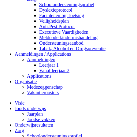
Schoolondersteuningsprofiel
Dyslexieprotocol
Faciliteiten bij Toetsing
Veiligheidsplan
Anti-Pest Protocol
Executieve Vaardigheden
Meldcode kindermishandeling
Ondersteuningsaanbod
Tabak, Alcohol en Drugspreventie
Aanmeldingen / Applications
Aanmeldingen
Leerjaar 1
Vanaf leerjaar 2
Applications
Organisatie
Medezeggenschap
Vakantieroosters
Visie
Joods onderwijs
Jaarplan
Joodse vakken
Onderwijsresultaten
Zorg
Schoolondersteuningsprofiel