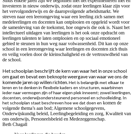
Sinds enkele jaren zijn we begonnen met het experimenteren met en
investeren in nieuw onderwijs, zodat onze leerlingen klaar zijn voor
het vervolgonderwijs en de daaropvolgende arbeidsmarkt. We
streven naar een leeromgeving waar een leerling zich samen met
medeleerlingen en docenten kan ontplooien en opgeleid wordt voor
de samenleving van de toekomst, hoe ongewis die ook is. Naast het
intellectueel uitdagen van leerlingen is het ook onze opdracht om
leerlingen talenten te laten ontplooien en op sociaal emotioneel
gebied te steunen in hun weg naar volwassenheid. Dit kan op onze
school in een leeromgeving waar leerlingen en docenten zich thuis
en veilig voelen door de kleinschaligheid en de vertrouwdheid van
de school.
Het schoolplan beschrijft de kern van waar het in onze school
om gaat en bevat een beknopte weergave van waar we ons de
komende jaren op willen richten.
Het is belangrijk met elkaar te
leren en te denken in flexibele kaders en structuren, waarbinnen
ieder naar vermogen zijn of haar eigen plek inneemt; zowel leerlingen,
docenten, onderwijsondersteunend personeel en schoolleiding. In
het schoolplan staat beschreven hoe we dat doen en
komen de
volgende thema’s aan bod; Algemene schoolgegevens,
Onderwijskundig beleid, Leerlingbegeleiding en zorg, Kwaliteit van
ons onderwijs, Personeelsbeleid en Medezeggenschap.
Beth Chagall