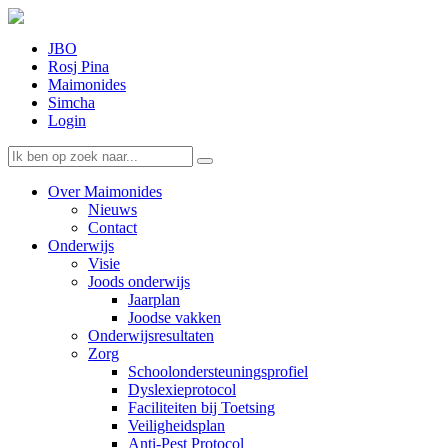
JBO
Rosj Pina
Maimonides
Simcha
Login
Over Maimonides
Nieuws
Contact
Onderwijs
Visie
Joods onderwijs
Jaarplan
Joodse vakken
Onderwijsresultaten
Zorg
Schoolondersteuningsprofiel
Dyslexieprotocol
Faciliteiten bij Toetsing
Veiligheidsplan
Anti-Pest Protocol