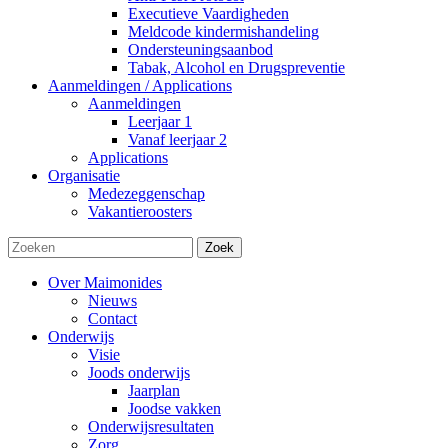
Executieve Vaardigheden
Meldcode kindermishandeling
Ondersteuningsaanbod
Tabak, Alcohol en Drugspreventie
Aanmeldingen / Applications
Aanmeldingen
Leerjaar 1
Vanaf leerjaar 2
Applications
Organisatie
Medezeggenschap
Vakantieroosters
Zoek
Over Maimonides
Nieuws
Contact
Onderwijs
Visie
Joods onderwijs
Jaarplan
Joodse vakken
Onderwijsresultaten
Zorg