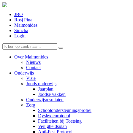
JBO
Rosj Pina
Maimonides
Simcha
Login
Over Maimonides
Nieuws
Contact
Onderwijs
Visie
Joods onderwijs
Jaarplan
Joodse vakken
Onderwijsresultaten
Zorg
Schoolondersteuningsprofiel
Dyslexieprotocol
Faciliteiten bij Toetsing
Veiligheidsplan
Anti-Pest Protocol