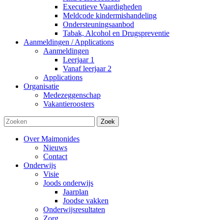
Executieve Vaardigheden
Meldcode kindermishandeling
Ondersteuningsaanbod
Tabak, Alcohol en Drugspreventie
Aanmeldingen / Applications
Aanmeldingen
Leerjaar 1
Vanaf leerjaar 2
Applications
Organisatie
Medezeggenschap
Vakantieroosters
Zoek
Over Maimonides
Nieuws
Contact
Onderwijs
Visie
Joods onderwijs
Jaarplan
Joodse vakken
Onderwijsresultaten
Zorg