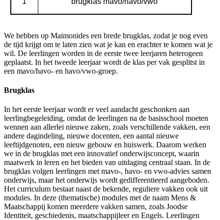
1
brugklas mavo/havo/vwo
We hebben op Maimonides een brede brugklas, zodat je nog even
de tijd krijgt om te laten zien wat je kan en erachter te komen wat je
wil. De leerlingen worden in de eerste twee leerjaren heterogeen
geplaatst. In het tweede leerjaar wordt de klas per vak gesplitst in
een mavo/havo- en havo/vwo-groep.
Brugklas
In het eerste leerjaar wordt er veel aandacht geschonken aan
leerlingbegeleiding, omdat de leerlingen na de basisschool moeten
wennen aan allerlei nieuwe zaken, zoals verschillende vakken, een
andere dagindeling, nieuwe docenten, een aantal nieuwe
leeftijdgenoten, een nieuw gebouw en huiswerk. Daarom werken
we in de brugklas met een innovatief onderwijsconcept, waarin
maatwerk in leren en het bieden van uitdaging centraal staan. In de
brugklas volgen leerlingen met mavo-, havo- en vwo-advies samen
onderwijs, maar het onderwijs wordt gedifferentieerd aangeboden.
Het curriculum bestaat naast de bekende, reguliere vakken ook uit
modules. In deze (thematische) modules met de naam Mens &
Maatschappij komen meerdere vakken samen, zoals Joodse
Identiteit, geschiedenis, maatschappijleer en Engels. Leerlingen