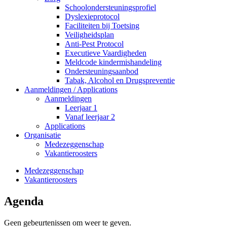
Schoolondersteuningsprofiel
Dyslexieprotocol
Faciliteiten bij Toetsing
Veiligheidsplan
Anti-Pest Protocol
Executieve Vaardigheden
Meldcode kindermishandeling
Ondersteuningsaanbod
Tabak, Alcohol en Drugspreventie
Aanmeldingen / Applications
Aanmeldingen
Leerjaar 1
Vanaf leerjaar 2
Applications
Organisatie
Medezeggenschap
Vakantieroosters
Medezeggenschap
Vakantieroosters
Agenda
Geen gebeurtenissen om weer te geven.