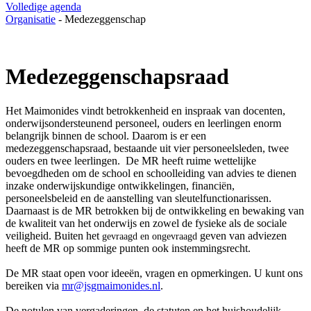
Volledige agenda
Organisatie
-
Medezeggenschap
Medezeggenschapsraad
Het Maimonides vindt betrokkenheid en inspraak van docenten,
onderwijsondersteunend personeel, ouders en leerlingen enorm
belangrijk binnen de school. Daarom is er een
medezeggenschapsraad, bestaande uit vier personeelsleden, twee
ouders en twee leerlingen. De MR heeft ruime wettelijke
bevoegdheden om de school en schoolleiding van advies te dienen
inzake onderwijskundige ontwikkelingen, financiën,
personeelsbeleid en de aanstelling van sleutelfunctionarissen.
Daarnaast is de MR betrokken bij de ontwikkeling en bewaking van
de kwaliteit van het onderwijs en zowel de fysieke als de sociale
veiligheid. Buiten het
geven van adviezen
gevraagd en ongevraagd
heeft de MR op sommige punten ook instemmingsrecht.
De MR staat open voor ideeën, vragen en opmerkingen. U kunt ons
bereiken via
mr@jsgmaimonides.nl
.
De notulen van vergaderingen, de statuten en het huishoudelijk