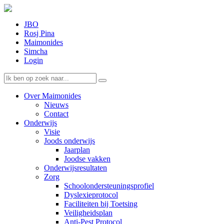
JBO
Rosj Pina
Maimonides
Simcha
Login
Over Maimonides
Nieuws
Contact
Onderwijs
Visie
Joods onderwijs
Jaarplan
Joodse vakken
Onderwijsresultaten
Zorg
Schoolondersteuningsprofiel
Dyslexieprotocol
Faciliteiten bij Toetsing
Veiligheidsplan
Anti-Pest Protocol