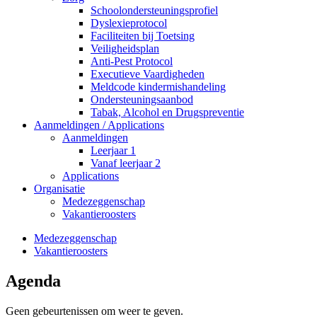
Schoolondersteuningsprofiel
Dyslexieprotocol
Faciliteiten bij Toetsing
Veiligheidsplan
Anti-Pest Protocol
Executieve Vaardigheden
Meldcode kindermishandeling
Ondersteuningsaanbod
Tabak, Alcohol en Drugspreventie
Aanmeldingen / Applications
Aanmeldingen
Leerjaar 1
Vanaf leerjaar 2
Applications
Organisatie
Medezeggenschap
Vakantieroosters
Medezeggenschap
Vakantieroosters
Agenda
Geen gebeurtenissen om weer te geven.