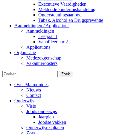
Executieve Vaardigheden
Meldcode kindermishandeling
Ondersteuningsaanbod
Tabak, Alcohol en Drugspreventie
Aanmeldingen / Applications
Aanmeldingen
Leerjaar 1
Vanaf leerjaar 2
Applications
Organisatie
Medezeggenschap
Vakantieroosters
Zoek
Over Maimonides
Nieuws
Contact
Onderwijs
Visie
Joods onderwijs
Jaarplan
Joodse vakken
Onderwijsresultaten
Zorg