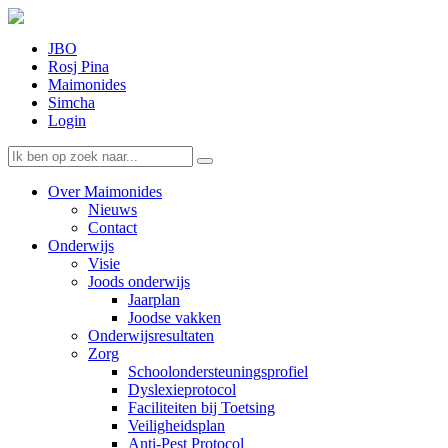
JBO
Rosj Pina
Maimonides
Simcha
Login
Over Maimonides
Nieuws
Contact
Onderwijs
Visie
Joods onderwijs
Jaarplan
Joodse vakken
Onderwijsresultaten
Zorg
Schoolondersteuningsprofiel
Dyslexieprotocol
Faciliteiten bij Toetsing
Veiligheidsplan
Anti-Pest Protocol