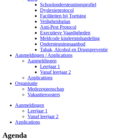
Schoolondersteuningsprofiel
Dyslexieprotocol
Faciliteiten bij Toetsing
Veiligheidsplan
Anti-Pest Protocol
Executieve Vaardigheden
Meldcode kindermishandeling
Ondersteuningsaanbod
Tabak, Alcohol en Drugspreventie
Aanmeldingen / Applications
Aanmeldingen
Leerjaar 1
Vanaf leerjaar 2
Applications
Organisatie
Medezeggenschap
Vakantieroosters
Aanmeldingen
Leerjaar 1
Vanaf leerjaar 2
Applications
Agenda