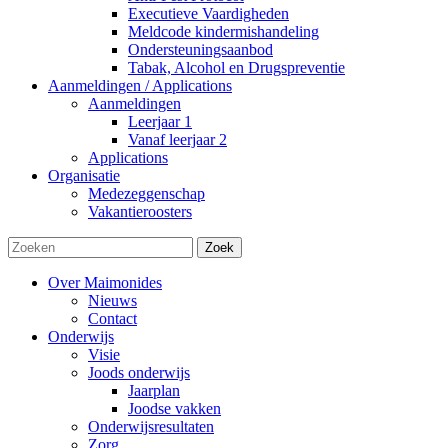
Executieve Vaardigheden
Meldcode kindermishandeling
Ondersteuningsaanbod
Tabak, Alcohol en Drugspreventie
Aanmeldingen / Applications
Aanmeldingen
Leerjaar 1
Vanaf leerjaar 2
Applications
Organisatie
Medezeggenschap
Vakantieroosters
Zoek
Over Maimonides
Nieuws
Contact
Onderwijs
Visie
Joods onderwijs
Jaarplan
Joodse vakken
Onderwijsresultaten
Zorg